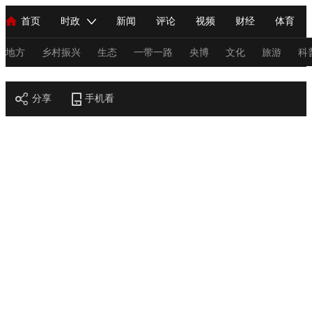
首页
时政
新闻
评论
视频
财经
体育
人民领袖习近平
直播
海外频道
片库
iPanda
栏目大全
联播+
English
中国领导人
节目单
Монгол
听音
央视快评
微视频
习式妙语
主持人
地方
乡村振兴
生态
一带一路
央博
文化
旅游
科
节目官网
总台春晚
分享
手机看
网络春晚
共产党员网
秧纪录
纪录片网
新闻
国内
国际
评论
经济
军事
科技
法
人民领袖习近平
联播+
热解读
天天学习
习式妙语
视频
小央视频
小央直播
直播中国
熊猫频道
V
现场
前线
比划
快看
蓝海中国
新兵请入列
体育
直播
竞猜
2026年世界杯
2026年冬奥会
C
VIP会员
CCTV奥林匹克频道
生活体育大会
体育江湖