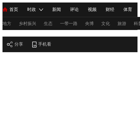
首页
时政
新闻
评论
视频
财经
体育
人民领袖习近平
直播
海外频道
片库
iPanda
栏目大全
联播+
English
中国领导人
节目单
Монгол
听音
央视快评
微视频
习式妙语
主持人
地方
乡村振兴
生态
一带一路
央博
文化
旅游
科
节目官网
总台春晚
分享
手机看
网络春晚
共产党员网
秧纪录
纪录片网
新闻
国内
国际
评论
经济
军事
科技
法
人民领袖习近平
联播+
热解读
天天学习
习式妙语
视频
小央视频
小央直播
直播中国
熊猫频道
V
现场
前线
比划
快看
蓝海中国
新兵请入列
体育
直播
竞猜
2026年世界杯
2026年冬奥会
C
VIP会员
CCTV奥林匹克频道
生活体育大会
体育江湖