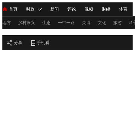
首页
时政
新闻
评论
视频
财经
体育
人民领袖习近平
直播
海外频道
片库
iPanda
栏目大全
联播+
English
中国领导人
节目单
Монгол
听音
央视快评
微视频
习式妙语
主持人
地方
乡村振兴
生态
一带一路
央博
文化
旅游
科
节目官网
总台春晚
分享
手机看
网络春晚
共产党员网
秧纪录
纪录片网
新闻
国内
国际
评论
经济
军事
科技
法
人民领袖习近平
联播+
热解读
天天学习
习式妙语
视频
小央视频
小央直播
直播中国
熊猫频道
V
现场
前线
比划
快看
蓝海中国
新兵请入列
体育
直播
竞猜
2026年世界杯
2026年冬奥会
C
VIP会员
CCTV奥林匹克频道
生活体育大会
体育江湖