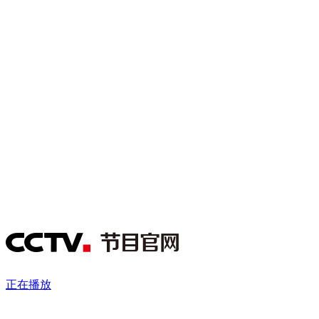
财经
教育
乡村振兴
生态环境
一带一路
央博
大国智造
大国展会
大国保险
云顶对话
云起
超
CCTV.节目官网
直播
节目单
栏目
片库
热播榜
正在播放