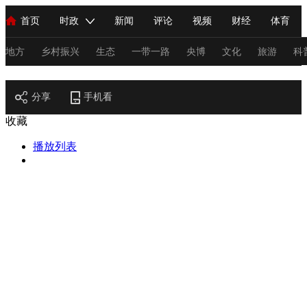
首页
时政
新闻
评论
视频
财经
体育
人民领袖习近平
直播
海外频道
片库
iPanda
栏目大全
联播+
English
中国领导人
节目单
Монгол
听音
央视快评
微视频
习式妙语
主持人
地方
乡村振兴
生态
一带一路
央博
文化
旅游
科
节目官网
总台春晚
分享
手机看
网络春晚
共产党员网
秧纪录
纪录片网
收藏
播放列表
新闻
国内
国际
评论
经济
军事
科技
法
人民领袖习近平
联播+
热解读
天天学习
习式妙语
视频
小央视频
小央直播
直播中国
熊猫频道
V
现场
前线
比划
快看
蓝海中国
新兵请入列
体育
直播
竞猜
2026年世界杯
2026年冬奥会
C
VIP会员
CCTV奥林匹克频道
生活体育大会
体育江湖