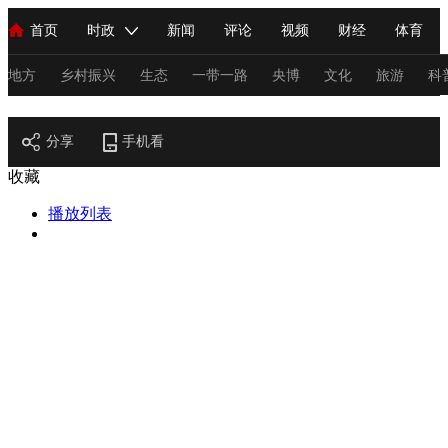
首页
时政
新闻
评论
视频
财经
体育
人民领袖习近平
直播
海外频道
片库
iPanda
栏目大全
联播+
English
中国领导人
节目单
Монгол
听音
央视快评
微视频
习式妙语
主持人
地方
乡村振兴
生态
一带一路
央博
文化
旅游
科
节目官网
总台春晚
分享
手机看
网络春晚
共产党员网
秧纪录
纪录片网
收藏
播放列表
新闻
国内
国际
评论
经济
军事
科技
法
人民领袖习近平
联播+
热解读
天天学习
习式妙语
视频
小央视频
小央直播
直播中国
熊猫频道
V
现场
前线
比划
快看
蓝海中国
新兵请入列
体育
直播
竞猜
2026年世界杯
2026年冬奥会
C
VIP会员
CCTV奥林匹克频道
生活体育大会
体育江湖