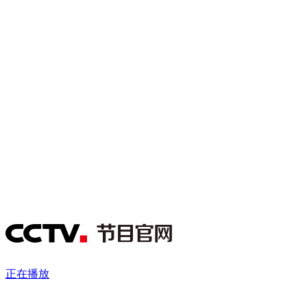
财经
教育
乡村振兴
生态环境
一带一路
央博
大国智造
大国展会
大国保险
云顶对话
云起
超
CCTV.节目官网
直播
节目单
栏目
片库
热播榜
正在播放