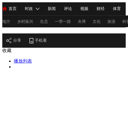
首页
时政
新闻
评论
视频
财经
体育
人民领袖习近平
直播
海外频道
片库
iPanda
栏目大全
联播+
English
中国领导人
节目单
Монгол
听音
央视快评
微视频
习式妙语
主持人
地方
乡村振兴
生态
一带一路
央博
文化
旅游
科
节目官网
总台春晚
分享
手机看
网络春晚
共产党员网
秧纪录
纪录片网
收藏
播放列表
新闻
国内
国际
评论
经济
军事
科技
法
人民领袖习近平
联播+
热解读
天天学习
习式妙语
视频
小央视频
小央直播
直播中国
熊猫频道
V
现场
前线
比划
快看
蓝海中国
新兵请入列
体育
直播
竞猜
2026年世界杯
2026年冬奥会
C
VIP会员
CCTV奥林匹克频道
生活体育大会
体育江湖