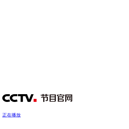
财经
教育
乡村振兴
生态环境
一带一路
央博
大国智造
大国展会
大国保险
云顶对话
云起
超
CCTV.节目官网
直播
节目单
栏目
片库
热播榜
正在播放