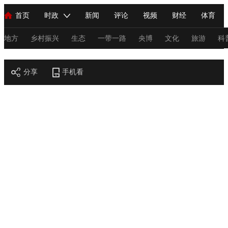
首页
时政
新闻
评论
视频
财经
体育
人民领袖习近平
直播
海外频道
片库
iPanda
栏目大全
联播+
English
中国领导人
节目单
Монгол
听音
央视快评
微视频
习式妙语
主持人
地方
乡村振兴
生态
一带一路
央博
文化
旅游
科
节目官网
总台春晚
分享
手机看
网络春晚
共产党员网
秧纪录
纪录片网
新闻
国内
国际
评论
经济
军事
科技
法
人民领袖习近平
联播+
热解读
天天学习
习式妙语
视频
小央视频
小央直播
直播中国
熊猫频道
V
现场
前线
比划
快看
蓝海中国
新兵请入列
体育
直播
竞猜
2026年世界杯
2026年冬奥会
C
VIP会员
CCTV奥林匹克频道
生活体育大会
体育江湖