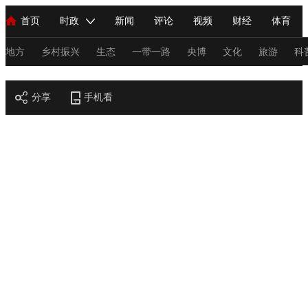
首页
时政
新闻
评论
视频
财经
体育
人民领袖习近平
直播
海外频道
片库
iPanda
栏目大全
联播+
English
中国领导人
节目单
Монгол
听音
央视快评
微视频
习式妙语
主持人
地方
乡村振兴
生态
一带一路
央博
文化
旅游
科
节目官网
总台春晚
分享
手机看
网络春晚
共产党员网
秧纪录
纪录片网
新闻
国内
国际
评论
经济
军事
科技
法
人民领袖习近平
联播+
热解读
天天学习
习式妙语
视频
小央视频
小央直播
直播中国
熊猫频道
V
现场
前线
比划
快看
蓝海中国
新兵请入列
体育
直播
竞猜
2026年世界杯
2026年冬奥会
C
VIP会员
CCTV奥林匹克频道
生活体育大会
体育江湖