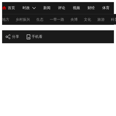
首页
时政
新闻
评论
视频
财经
体育
人民领袖习近平
直播
海外频道
片库
iPanda
栏目大全
联播+
English
中国领导人
节目单
Монгол
听音
央视快评
微视频
习式妙语
主持人
地方
乡村振兴
生态
一带一路
央博
文化
旅游
科
节目官网
总台春晚
分享
手机看
网络春晚
共产党员网
秧纪录
纪录片网
新闻
国内
国际
评论
经济
军事
科技
法
人民领袖习近平
联播+
热解读
天天学习
习式妙语
视频
小央视频
小央直播
直播中国
熊猫频道
V
现场
前线
比划
快看
蓝海中国
新兵请入列
体育
直播
竞猜
2026年世界杯
2026年冬奥会
C
VIP会员
CCTV奥林匹克频道
生活体育大会
体育江湖