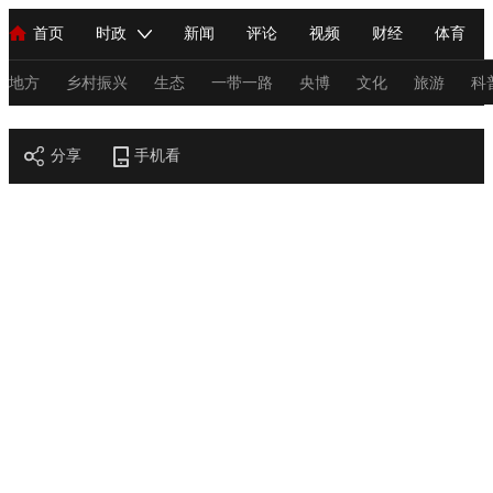
首页
时政
新闻
评论
视频
财经
体育
人民领袖习近平
直播
海外频道
片库
iPanda
栏目大全
联播+
English
中国领导人
节目单
Монгол
听音
央视快评
微视频
习式妙语
主持人
地方
乡村振兴
生态
一带一路
央博
文化
旅游
科
节目官网
总台春晚
分享
手机看
网络春晚
共产党员网
秧纪录
纪录片网
新闻
国内
国际
评论
经济
军事
科技
法
人民领袖习近平
联播+
热解读
天天学习
习式妙语
视频
小央视频
小央直播
直播中国
熊猫频道
V
现场
前线
比划
快看
蓝海中国
新兵请入列
体育
直播
竞猜
2026年世界杯
2026年冬奥会
C
VIP会员
CCTV奥林匹克频道
生活体育大会
体育江湖