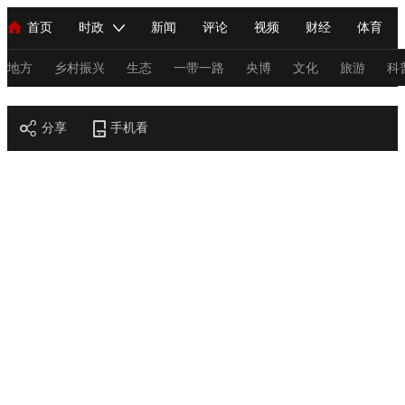
首页
时政
新闻
评论
视频
财经
体育
人民领袖习近平
直播
海外频道
片库
iPanda
栏目大全
联播+
English
中国领导人
节目单
Монгол
听音
央视快评
微视频
习式妙语
主持人
地方
乡村振兴
生态
一带一路
央博
文化
旅游
科
节目官网
总台春晚
分享
手机看
网络春晚
共产党员网
秧纪录
纪录片网
新闻
国内
国际
评论
经济
军事
科技
法
人民领袖习近平
联播+
热解读
天天学习
习式妙语
视频
小央视频
小央直播
直播中国
熊猫频道
V
现场
前线
比划
快看
蓝海中国
新兵请入列
体育
直播
竞猜
2026年世界杯
2026年冬奥会
C
VIP会员
CCTV奥林匹克频道
生活体育大会
体育江湖