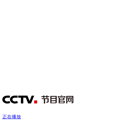
财经
教育
乡村振兴
生态环境
一带一路
央博
大国智造
大国展会
大国保险
云顶对话
云起
超
CCTV.节目官网
直播
节目单
栏目
片库
热播榜
正在播放