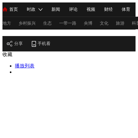
首页
时政
新闻
评论
视频
财经
体育
人民领袖习近平
直播
海外频道
片库
iPanda
栏目大全
联播+
English
中国领导人
节目单
Монгол
听音
央视快评
微视频
习式妙语
主持人
地方
乡村振兴
生态
一带一路
央博
文化
旅游
科
节目官网
总台春晚
分享
手机看
网络春晚
共产党员网
秧纪录
纪录片网
收藏
播放列表
新闻
国内
国际
评论
经济
军事
科技
法
人民领袖习近平
联播+
热解读
天天学习
习式妙语
视频
小央视频
小央直播
直播中国
熊猫频道
V
现场
前线
比划
快看
蓝海中国
新兵请入列
体育
直播
竞猜
2026年世界杯
2026年冬奥会
C
VIP会员
CCTV奥林匹克频道
生活体育大会
体育江湖