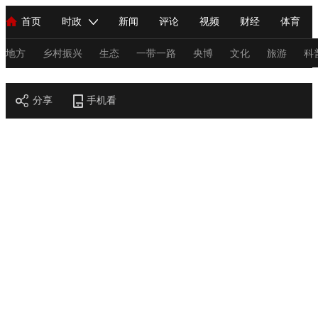
首页
时政
新闻
评论
视频
财经
体育
人民领袖习近平
直播
海外频道
片库
iPanda
栏目大全
联播+
English
中国领导人
节目单
Монгол
听音
央视快评
微视频
习式妙语
主持人
地方
乡村振兴
生态
一带一路
央博
文化
旅游
科
节目官网
总台春晚
分享
手机看
网络春晚
共产党员网
秧纪录
纪录片网
新闻
国内
国际
评论
经济
军事
科技
法
人民领袖习近平
联播+
热解读
天天学习
习式妙语
视频
小央视频
小央直播
直播中国
熊猫频道
V
现场
前线
比划
快看
蓝海中国
新兵请入列
体育
直播
竞猜
2026年世界杯
2026年冬奥会
C
VIP会员
CCTV奥林匹克频道
生活体育大会
体育江湖