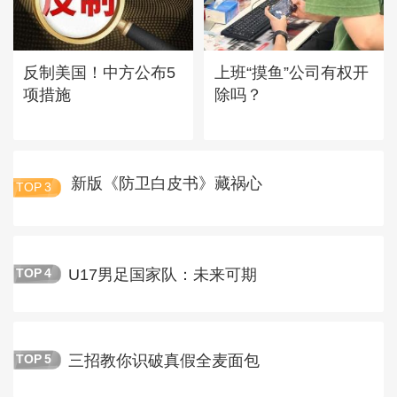
反制美国！中方公布5
上班“摸鱼”公司有权开
项措施
除吗？
新版《防卫白皮书》藏祸心
TOP
3
U17男足国家队：未来可期
TOP
4
三招教你识破真假全麦面包
TOP
5