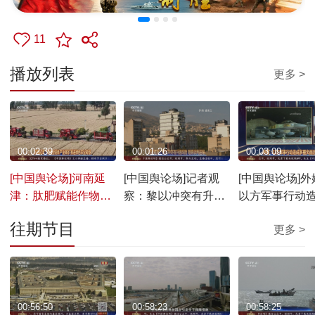
11
播放列表
更多 >
00:02:39
00:01:26
00:03:09
[中国舆论场]河南延
[中国舆论场]记者观
[中国舆论场]外
津：肽肥赋能作物提
察：黎以冲突有升级
以方军事行动
质增效 千亩示范田迎
风险 阻碍谈判进程
重负面后果
往期节目
更多 >
丰收
00:56:50
00:58:23
00:58:25