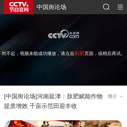
中国舆论场
刷新
对不起，视频未能成功播放，请点击
页面，或稍后再试。
[中国舆论场]河南延津：肽肥赋能作物
简介
提质增效 千亩示范田迎丰收