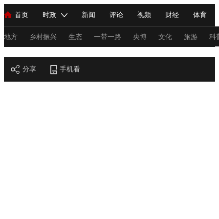
首页
时政
新闻
评论
视频
财经
体育
人民领袖习近平
直播
海外频道
片库
iPanda
栏目大全
联播+
English
中国领导人
节目单
Монгол
听音
央视快评
微视频
习式妙语
主持人
地方
乡村振兴
生态
一带一路
央博
文化
旅游
科
节目官网
总台春晚
分享
手机看
网络春晚
共产党员网
秧纪录
纪录片网
新闻
国内
国际
评论
经济
军事
科技
法
人民领袖习近平
联播+
热解读
天天学习
习式妙语
视频
小央视频
小央直播
直播中国
熊猫频道
V
现场
前线
比划
快看
蓝海中国
新兵请入列
体育
直播
竞猜
2026年世界杯
2026年冬奥会
C
VIP会员
CCTV奥林匹克频道
生活体育大会
体育江湖