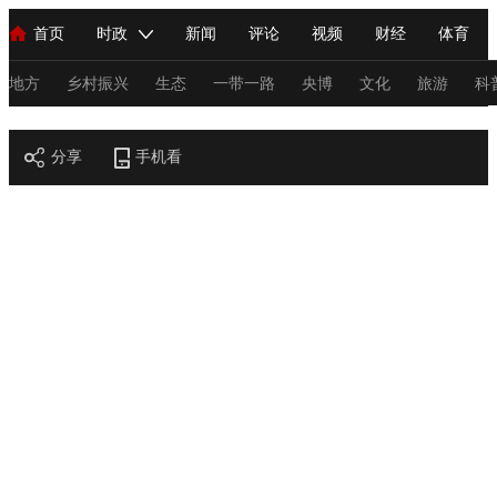
首页
时政
新闻
评论
视频
财经
体育
人民领袖习近平
直播
海外频道
片库
iPanda
栏目大全
联播+
English
中国领导人
节目单
Монгол
听音
央视快评
微视频
习式妙语
主持人
地方
乡村振兴
生态
一带一路
央博
文化
旅游
科
节目官网
总台春晚
分享
手机看
网络春晚
共产党员网
秧纪录
纪录片网
新闻
国内
国际
评论
经济
军事
科技
法
人民领袖习近平
联播+
热解读
天天学习
习式妙语
视频
小央视频
小央直播
直播中国
熊猫频道
V
现场
前线
比划
快看
蓝海中国
新兵请入列
体育
直播
竞猜
2026年世界杯
2026年冬奥会
C
VIP会员
CCTV奥林匹克频道
生活体育大会
体育江湖