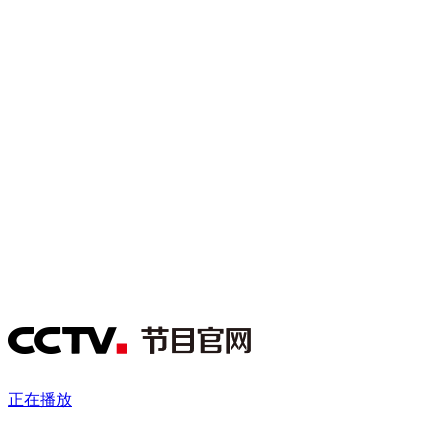
财经
教育
乡村振兴
生态环境
一带一路
央博
大国智造
大国展会
大国保险
云顶对话
云起
超
CCTV.节目官网
直播
节目单
栏目
片库
热播榜
正在播放