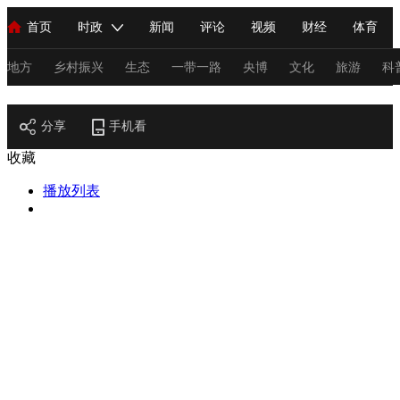
首页
时政
新闻
评论
视频
财经
体育
人民领袖习近平
直播
海外频道
片库
iPanda
栏目大全
联播+
English
中国领导人
节目单
Монгол
听音
央视快评
微视频
习式妙语
主持人
地方
乡村振兴
生态
一带一路
央博
文化
旅游
科
节目官网
总台春晚
分享
手机看
网络春晚
共产党员网
秧纪录
纪录片网
收藏
播放列表
新闻
国内
国际
评论
经济
军事
科技
法
人民领袖习近平
联播+
热解读
天天学习
习式妙语
视频
小央视频
小央直播
直播中国
熊猫频道
V
现场
前线
比划
快看
蓝海中国
新兵请入列
体育
直播
竞猜
2026年世界杯
2026年冬奥会
C
VIP会员
CCTV奥林匹克频道
生活体育大会
体育江湖