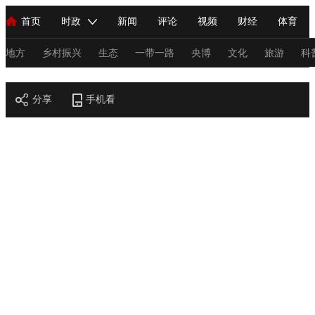
首页
时政
新闻
评论
视频
财经
体育
人民领袖习近平
直播
海外频道
片库
iPanda
栏目大全
联播+
English
中国领导人
节目单
Монгол
听音
央视快评
微视频
习式妙语
主持人
地方
乡村振兴
生态
一带一路
央博
文化
旅游
科
节目官网
总台春晚
分享
手机看
网络春晚
共产党员网
秧纪录
纪录片网
新闻
国内
国际
评论
经济
军事
科技
法
人民领袖习近平
联播+
热解读
天天学习
习式妙语
视频
小央视频
小央直播
直播中国
熊猫频道
V
现场
前线
比划
快看
蓝海中国
新兵请入列
体育
直播
竞猜
2026年世界杯
2026年冬奥会
C
VIP会员
CCTV奥林匹克频道
生活体育大会
体育江湖