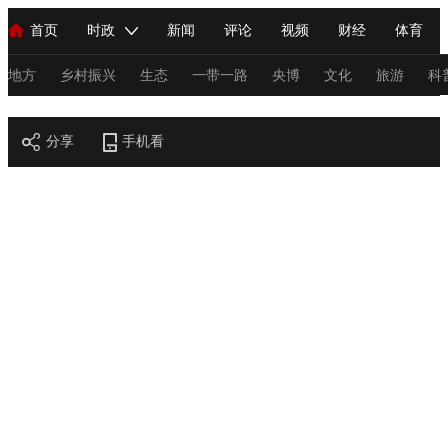
首页
时政
新闻
评论
视频
财经
体育
人民领袖习近平
直播
海外频道
片库
iPanda
栏目大全
联播+
English
中国领导人
节目单
Монгол
听音
央视快评
微视频
习式妙语
主持人
地方
乡村振兴
生态
一带一路
央博
文化
旅游
科
节目官网
总台春晚
分享
手机看
网络春晚
共产党员网
秧纪录
纪录片网
新闻
国内
国际
评论
经济
军事
科技
法
人民领袖习近平
联播+
热解读
天天学习
习式妙语
视频
小央视频
小央直播
直播中国
熊猫频道
V
现场
前线
比划
快看
蓝海中国
新兵请入列
体育
直播
竞猜
2026年世界杯
2026年冬奥会
C
VIP会员
CCTV奥林匹克频道
生活体育大会
体育江湖