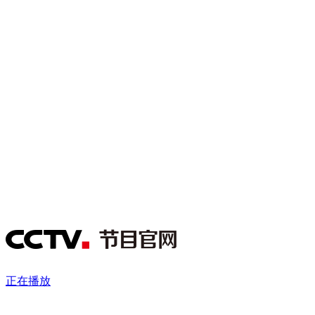
财经
教育
乡村振兴
生态环境
一带一路
央博
大国智造
大国展会
大国保险
云顶对话
云起
超
CCTV.节目官网
直播
节目单
栏目
片库
热播榜
正在播放