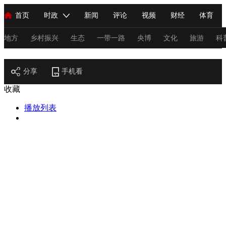
首页
时政
新闻
评论
视频
财经
体育
人民领袖习近平
直播
海外频道
片库
iPanda
栏目大全
联播+
English
中国领导人
节目单
Монгол
听音
央视快评
微视频
习式妙语
主持人
地方
乡村振兴
生态
一带一路
央博
文化
旅游
科
节目官网
总台春晚
分享
手机看
网络春晚
共产党员网
秧纪录
纪录片网
收藏
播放列表
新闻
国内
国际
评论
经济
军事
科技
法
人民领袖习近平
联播+
热解读
天天学习
习式妙语
视频
小央视频
小央直播
直播中国
熊猫频道
V
现场
前线
比划
快看
蓝海中国
新兵请入列
体育
直播
竞猜
2026年世界杯
2026年冬奥会
C
VIP会员
CCTV奥林匹克频道
生活体育大会
体育江湖