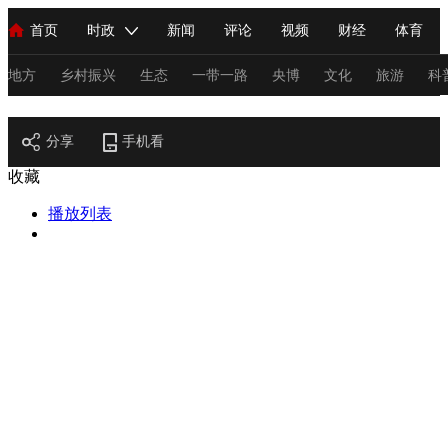
首页
时政
新闻
评论
视频
财经
体育
人民领袖习近平
直播
海外频道
片库
iPanda
栏目大全
联播+
English
中国领导人
节目单
Монгол
听音
央视快评
微视频
习式妙语
主持人
地方
乡村振兴
生态
一带一路
央博
文化
旅游
科
节目官网
总台春晚
分享
手机看
网络春晚
共产党员网
秧纪录
纪录片网
收藏
播放列表
新闻
国内
国际
评论
经济
军事
科技
法
人民领袖习近平
联播+
热解读
天天学习
习式妙语
视频
小央视频
小央直播
直播中国
熊猫频道
V
现场
前线
比划
快看
蓝海中国
新兵请入列
体育
直播
竞猜
2026年世界杯
2026年冬奥会
C
VIP会员
CCTV奥林匹克频道
生活体育大会
体育江湖