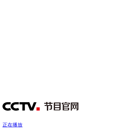
财经
教育
乡村振兴
生态环境
一带一路
央博
大国智造
大国展会
大国保险
云顶对话
云起
超
CCTV.节目官网
直播
节目单
栏目
片库
热播榜
正在播放