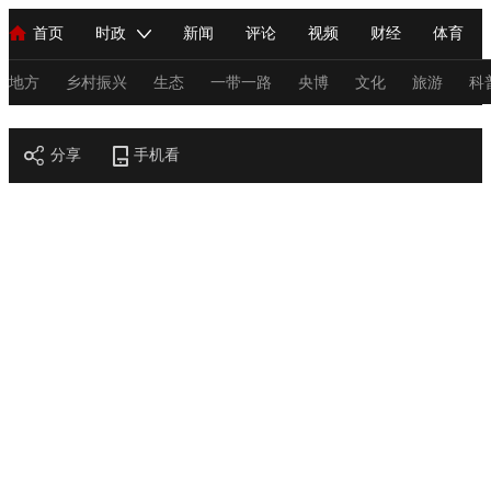
首页
时政
新闻
评论
视频
财经
体育
人民领袖习近平
直播
海外频道
片库
iPanda
栏目大全
联播+
English
中国领导人
节目单
Монгол
听音
央视快评
微视频
习式妙语
主持人
地方
乡村振兴
生态
一带一路
央博
文化
旅游
科
节目官网
总台春晚
分享
手机看
网络春晚
共产党员网
秧纪录
纪录片网
新闻
国内
国际
评论
经济
军事
科技
法
人民领袖习近平
联播+
热解读
天天学习
习式妙语
视频
小央视频
小央直播
直播中国
熊猫频道
V
现场
前线
比划
快看
蓝海中国
新兵请入列
体育
直播
竞猜
2026年世界杯
2026年冬奥会
C
VIP会员
CCTV奥林匹克频道
生活体育大会
体育江湖