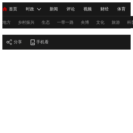
首页
时政
新闻
评论
视频
财经
体育
人民领袖习近平
直播
海外频道
片库
iPanda
栏目大全
联播+
English
中国领导人
节目单
Монгол
听音
央视快评
微视频
习式妙语
主持人
地方
乡村振兴
生态
一带一路
央博
文化
旅游
科
节目官网
总台春晚
分享
手机看
网络春晚
共产党员网
秧纪录
纪录片网
新闻
国内
国际
评论
经济
军事
科技
法
人民领袖习近平
联播+
热解读
天天学习
习式妙语
视频
小央视频
小央直播
直播中国
熊猫频道
V
现场
前线
比划
快看
蓝海中国
新兵请入列
体育
直播
竞猜
2026年世界杯
2026年冬奥会
C
VIP会员
CCTV奥林匹克频道
生活体育大会
体育江湖