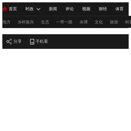
首页
时政
新闻
评论
视频
财经
体育
人民领袖习近平
直播
海外频道
片库
iPanda
栏目大全
联播+
English
中国领导人
节目单
Монгол
听音
央视快评
微视频
习式妙语
主持人
地方
乡村振兴
生态
一带一路
央博
文化
旅游
科
节目官网
总台春晚
分享
手机看
网络春晚
共产党员网
秧纪录
纪录片网
新闻
国内
国际
评论
经济
军事
科技
法
人民领袖习近平
联播+
热解读
天天学习
习式妙语
视频
小央视频
小央直播
直播中国
熊猫频道
V
现场
前线
比划
快看
蓝海中国
新兵请入列
体育
直播
竞猜
2026年世界杯
2026年冬奥会
C
VIP会员
CCTV奥林匹克频道
生活体育大会
体育江湖