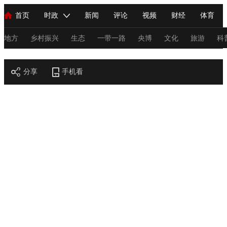
首页
时政
新闻
评论
视频
财经
体育
人民领袖习近平
直播
海外频道
片库
iPanda
栏目大全
联播+
English
中国领导人
节目单
Монгол
听音
央视快评
微视频
习式妙语
主持人
地方
乡村振兴
生态
一带一路
央博
文化
旅游
科
节目官网
总台春晚
分享
手机看
网络春晚
共产党员网
秧纪录
纪录片网
新闻
国内
国际
评论
经济
军事
科技
法
人民领袖习近平
联播+
热解读
天天学习
习式妙语
视频
小央视频
小央直播
直播中国
熊猫频道
V
现场
前线
比划
快看
蓝海中国
新兵请入列
体育
直播
竞猜
2026年世界杯
2026年冬奥会
C
VIP会员
CCTV奥林匹克频道
生活体育大会
体育江湖