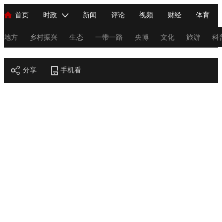
首页
时政
新闻
评论
视频
财经
体育
人民领袖习近平
直播
海外频道
片库
iPanda
栏目大全
联播+
English
中国领导人
节目单
Монгол
听音
央视快评
微视频
习式妙语
主持人
地方
乡村振兴
生态
一带一路
央博
文化
旅游
科
节目官网
总台春晚
分享
手机看
网络春晚
共产党员网
秧纪录
纪录片网
新闻
国内
国际
评论
经济
军事
科技
法
人民领袖习近平
联播+
热解读
天天学习
习式妙语
视频
小央视频
小央直播
直播中国
熊猫频道
V
现场
前线
比划
快看
蓝海中国
新兵请入列
体育
直播
竞猜
2026年世界杯
2026年冬奥会
C
VIP会员
CCTV奥林匹克频道
生活体育大会
体育江湖