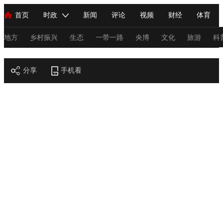
首页
时政
新闻
评论
视频
财经
体育
人民领袖习近平
直播
海外频道
片库
iPanda
栏目大全
联播+
English
中国领导人
节目单
Монгол
听音
央视快评
微视频
习式妙语
主持人
地方
乡村振兴
生态
一带一路
央博
文化
旅游
科
节目官网
总台春晚
分享
手机看
网络春晚
共产党员网
秧纪录
纪录片网
新闻
国内
国际
评论
经济
军事
科技
法
人民领袖习近平
联播+
热解读
天天学习
习式妙语
视频
小央视频
小央直播
直播中国
熊猫频道
V
现场
前线
比划
快看
蓝海中国
新兵请入列
体育
直播
竞猜
2026年世界杯
2026年冬奥会
C
VIP会员
CCTV奥林匹克频道
生活体育大会
体育江湖