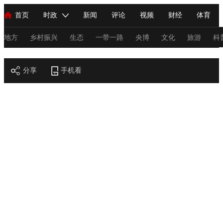
首页
时政
新闻
评论
视频
财经
体育
人民领袖习近平
直播
海外频道
片库
iPanda
栏目大全
联播+
English
中国领导人
节目单
Монгол
听音
央视快评
微视频
习式妙语
主持人
地方
乡村振兴
生态
一带一路
央博
文化
旅游
科
节目官网
总台春晚
分享
手机看
网络春晚
共产党员网
秧纪录
纪录片网
新闻
国内
国际
评论
经济
军事
科技
法
人民领袖习近平
联播+
热解读
天天学习
习式妙语
视频
小央视频
小央直播
直播中国
熊猫频道
V
现场
前线
比划
快看
蓝海中国
新兵请入列
体育
直播
竞猜
2026年世界杯
2026年冬奥会
C
VIP会员
CCTV奥林匹克频道
生活体育大会
体育江湖