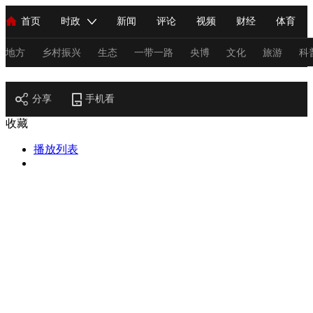
首页
时政
新闻
评论
视频
财经
体育
人民领袖习近平
直播
海外频道
片库
iPanda
栏目大全
联播+
English
中国领导人
节目单
Монгол
听音
央视快评
微视频
习式妙语
主持人
地方
乡村振兴
生态
一带一路
央博
文化
旅游
科
节目官网
总台春晚
分享
手机看
网络春晚
共产党员网
秧纪录
纪录片网
收藏
播放列表
新闻
国内
国际
评论
经济
军事
科技
法
人民领袖习近平
联播+
热解读
天天学习
习式妙语
视频
小央视频
小央直播
直播中国
熊猫频道
V
现场
前线
比划
快看
蓝海中国
新兵请入列
体育
直播
竞猜
2026年世界杯
2026年冬奥会
C
VIP会员
CCTV奥林匹克频道
生活体育大会
体育江湖