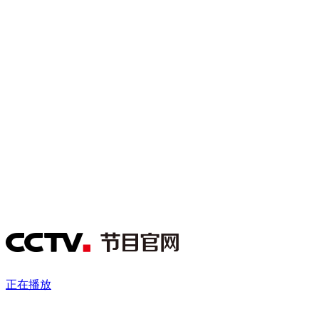
财经
教育
乡村振兴
生态环境
一带一路
央博
大国智造
大国展会
大国保险
云顶对话
云起
超
CCTV.节目官网
直播
节目单
栏目
片库
热播榜
正在播放