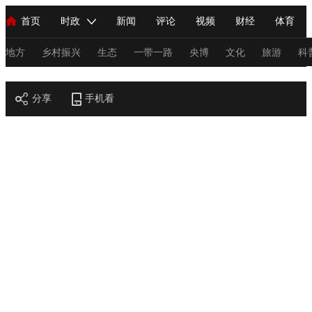
首页
时政
新闻
评论
视频
财经
体育
人民领袖习近平
直播
海外频道
片库
iPanda
栏目大全
联播+
English
中国领导人
节目单
Монгол
听音
央视快评
微视频
习式妙语
主持人
地方
乡村振兴
生态
一带一路
央博
文化
旅游
科
节目官网
总台春晚
分享
手机看
网络春晚
共产党员网
秧纪录
纪录片网
新闻
国内
国际
评论
经济
军事
科技
法
人民领袖习近平
联播+
热解读
天天学习
习式妙语
视频
小央视频
小央直播
直播中国
熊猫频道
V
现场
前线
比划
快看
蓝海中国
新兵请入列
体育
直播
竞猜
2026年世界杯
2026年冬奥会
C
VIP会员
CCTV奥林匹克频道
生活体育大会
体育江湖