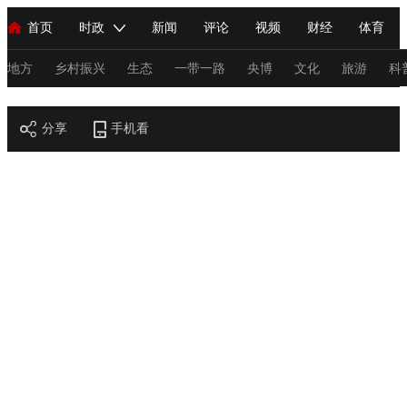
首页
时政
新闻
评论
视频
财经
体育
人民领袖习近平
直播
海外频道
片库
iPanda
栏目大全
联播+
English
中国领导人
节目单
Монгол
听音
央视快评
微视频
习式妙语
主持人
地方
乡村振兴
生态
一带一路
央博
文化
旅游
科
节目官网
总台春晚
分享
手机看
网络春晚
共产党员网
秧纪录
纪录片网
新闻
国内
国际
评论
经济
军事
科技
法
人民领袖习近平
联播+
热解读
天天学习
习式妙语
视频
小央视频
小央直播
直播中国
熊猫频道
V
现场
前线
比划
快看
蓝海中国
新兵请入列
体育
直播
竞猜
2026年世界杯
2026年冬奥会
C
VIP会员
CCTV奥林匹克频道
生活体育大会
体育江湖