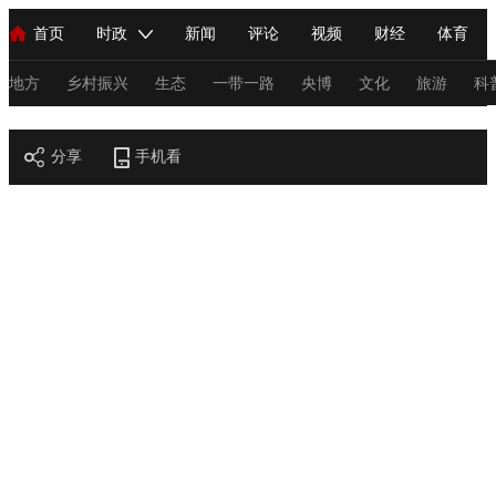
首页
时政
新闻
评论
视频
财经
体育
人民领袖习近平
直播
海外频道
片库
iPanda
栏目大全
联播+
English
中国领导人
节目单
Монгол
听音
央视快评
微视频
习式妙语
主持人
地方
乡村振兴
生态
一带一路
央博
文化
旅游
科
节目官网
总台春晚
分享
手机看
网络春晚
共产党员网
秧纪录
纪录片网
新闻
国内
国际
评论
经济
军事
科技
法
人民领袖习近平
联播+
热解读
天天学习
习式妙语
视频
小央视频
小央直播
直播中国
熊猫频道
V
现场
前线
比划
快看
蓝海中国
新兵请入列
体育
直播
竞猜
2026年世界杯
2026年冬奥会
C
VIP会员
CCTV奥林匹克频道
生活体育大会
体育江湖