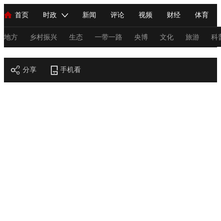
首页
时政
新闻
评论
视频
财经
体育
人民领袖习近平
直播
海外频道
片库
iPanda
栏目大全
联播+
English
中国领导人
节目单
Монгол
听音
央视快评
微视频
习式妙语
主持人
地方
乡村振兴
生态
一带一路
央博
文化
旅游
科
节目官网
总台春晚
分享
手机看
网络春晚
共产党员网
秧纪录
纪录片网
新闻
国内
国际
评论
经济
军事
科技
法
人民领袖习近平
联播+
热解读
天天学习
习式妙语
视频
小央视频
小央直播
直播中国
熊猫频道
V
现场
前线
比划
快看
蓝海中国
新兵请入列
体育
直播
竞猜
2026年世界杯
2026年冬奥会
C
VIP会员
CCTV奥林匹克频道
生活体育大会
体育江湖