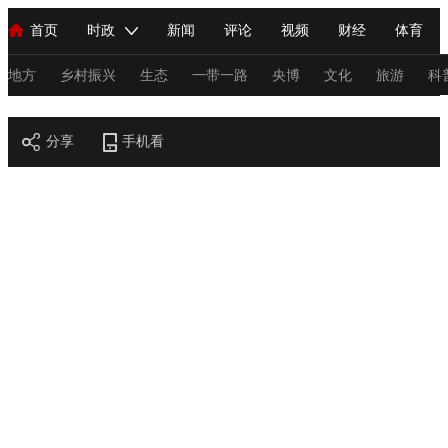
首页
时政
新闻
评论
视频
财经
体育
人民领袖习近平
直播
海外频道
片库
iPanda
栏目大全
联播+
English
中国领导人
节目单
Монгол
听音
央视快评
微视频
习式妙语
主持人
地方
乡村振兴
生态
一带一路
央博
文化
旅游
科
节目官网
总台春晚
分享
手机看
网络春晚
共产党员网
秧纪录
纪录片网
新闻
国内
国际
评论
经济
军事
科技
法
人民领袖习近平
联播+
热解读
天天学习
习式妙语
视频
小央视频
小央直播
直播中国
熊猫频道
V
现场
前线
比划
快看
蓝海中国
新兵请入列
体育
直播
竞猜
2026年世界杯
2026年冬奥会
C
VIP会员
CCTV奥林匹克频道
生活体育大会
体育江湖