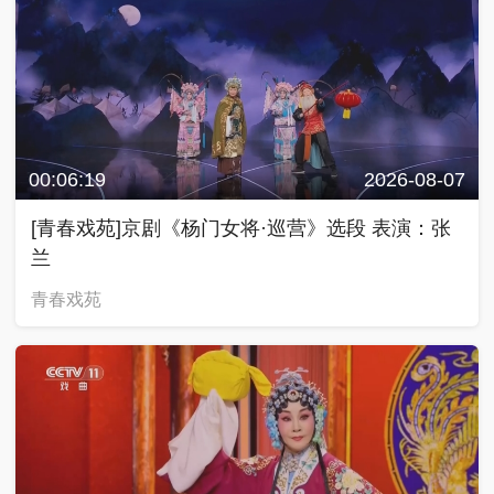
00:06:19
2026-08-07
[青春戏苑]京剧《杨门女将·巡营》选段 表演：张
兰
青春戏苑