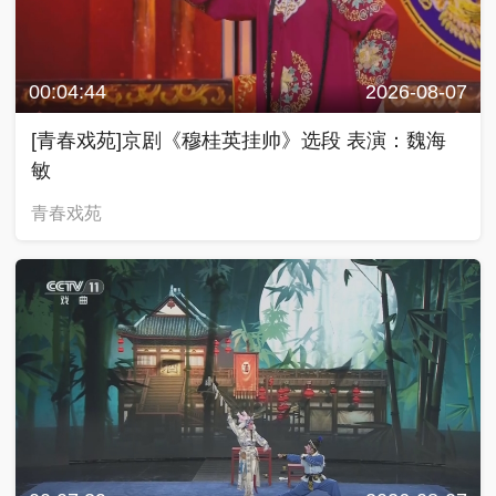
00:04:44
2026-08-07
[青春戏苑]京剧《穆桂英挂帅》选段 表演：魏海
敏
青春戏苑