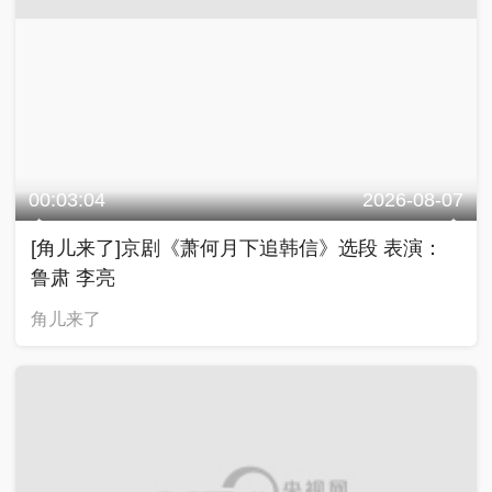
00:03:04
2026-08-07
[角儿来了]京剧《萧何月下追韩信》选段 表演：
鲁肃 李亮
角儿来了