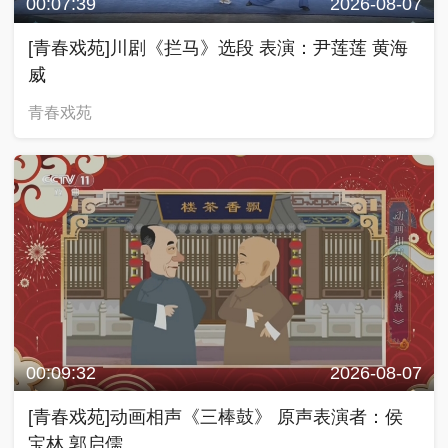
00:07:39
2026-08-07
[青春戏苑]川剧《拦马》选段 表演：尹莲莲 黄海
威
青春戏苑
00:09:32
2026-08-07
[青春戏苑]动画相声《三棒鼓》 原声表演者：侯
宝林 郭启儒