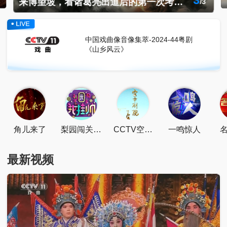
1
借花喻情红线巧系 情路虽波折有情人终成眷属
/
3
中国戏曲像音像集萃-2024-44粤剧
点击下载
《山乡风云》
角儿来了
梨园闯关我
CCTV空中
一鸣惊人
挂帅
剧院
最新视频