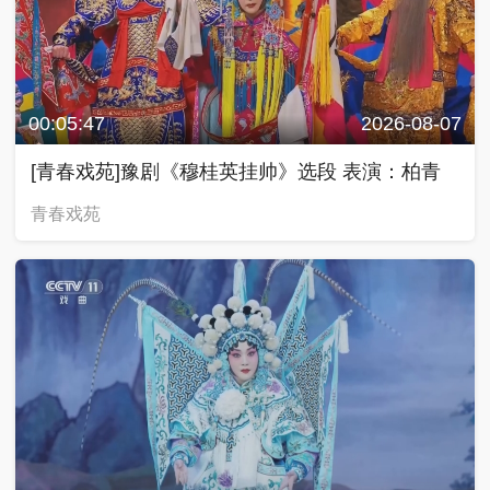
00:05:47
2026-08-07
[青春戏苑]豫剧《穆桂英挂帅》选段 表演：柏青
青春戏苑