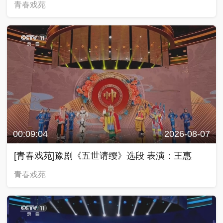
青春戏苑
00:09:04
2026-08-07
[青春戏苑]豫剧《五世请缨》选段 表演：王惠
青春戏苑