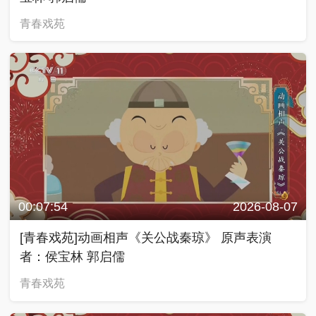
青春戏苑
00:07:54
2026-08-07
[青春戏苑]动画相声《关公战秦琼》 原声表演
者：侯宝林 郭启儒
青春戏苑