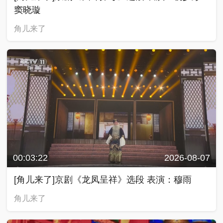
窦晓璇
角儿来了
00:03:22
2026-08-07
[角儿来了]京剧《龙凤呈祥》选段 表演：穆雨
角儿来了