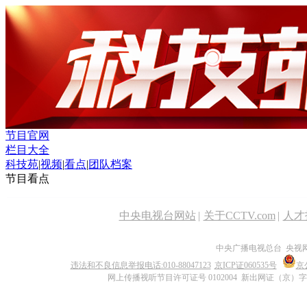
节目官网
栏目大全
科技苑
|
视频
|
看点
|
团队档案
节目看点
中央电视台网站
|
关于CCTV.com
|
人才
中央广播电视总台 央视
违法和不良信息举报电话:010-88047123
京ICP证060535号
京公
网上传播视听节目许可证号 0102004 新出网证（京）字