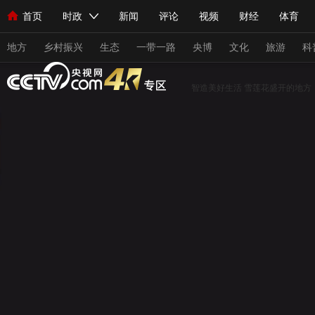
首页
时政
新闻
评论
视频
财经
体育
人民领袖习近平
直播
海外频道
片库
iPanda
栏目大全
联播+
English
中国领导人
节目单
Монгол
听音
央视快评
微视频
习式妙语
主持人
地方
乡村振兴
生态
一带一路
央博
文化
旅游
科
智造美好生活
雪莲花盛开的地方
总台春晚
网络春晚
共产党员网
秧纪录
纪录片网
新闻
国内
国际
评论
经济
军事
科技
人民领袖习近平
联播+
热解读
天天学习
习式妙
视频
小央视频
小央直播
直播中国
熊猫频道
现场
前线
比划
快看
蓝海中国
新兵请入列
体育
直播
竞猜
2026年世界杯
2026年冬奥会
VIP会员
CCTV奥林匹克频道
生活体育大会
体育江湖