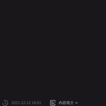
财经
教育
乡村振兴
生态环境
一带一路
央博
大国智造
大国展会
大国保险
云顶对话
云起
CCTV.节目官网
直播
节目单
栏目
片库
热播
2021-12-12 16:01
内容简介