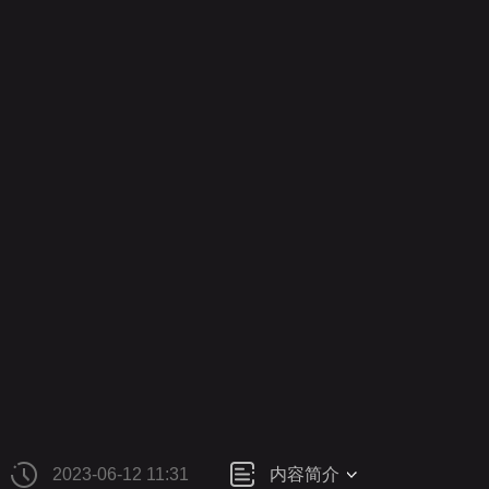
财经
教育
乡村振兴
生态环境
一带一路
央博
大国智造
大国展会
大国保险
云顶对话
云起
CCTV.节目官网
直播
节目单
栏目
片库
热播
2023-06-12 11:31
内容简介