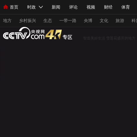
首页
时政
新闻
评论
视频
财经
体育
人民领袖习近平
直播
海外频道
片库
iPanda
栏目大全
联播+
English
中国领导人
节目单
Монгол
听音
央视快评
微视频
习式妙语
主持人
地方
乡村振兴
生态
一带一路
央博
文化
旅游
科
智造美好生活
雪莲花盛开的地方
总台春晚
网络春晚
共产党员网
秧纪录
纪录片网
新闻
国内
国际
评论
经济
军事
科技
人民领袖习近平
联播+
热解读
天天学习
习式妙
视频
小央视频
小央直播
直播中国
熊猫频道
现场
前线
比划
快看
蓝海中国
新兵请入列
体育
直播
竞猜
2026年世界杯
2026年冬奥会
VIP会员
CCTV奥林匹克频道
生活体育大会
体育江湖