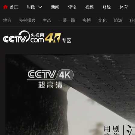
首页
时政
新闻
评论
视频
财经
体育
人民领袖习近平
直播
海外频道
片库
iPanda
栏目大全
联播+
English
中国领导人
节目单
Монгол
听音
央视快评
微视频
习式妙语
主持人
地方
乡村振兴
生态
一带一路
央博
文化
旅游
科
总台春晚
网络春晚
共产党员网
秧纪录
纪录片网
新闻
国内
国际
评论
经济
军事
科技
人民领袖习近平
联播+
热解读
天天学习
习式妙
视频
小央视频
小央直播
直播中国
熊猫频道
现场
前线
比划
快看
蓝海中国
新兵请入列
体育
直播
竞猜
2026年世界杯
2026年冬奥会
VIP会员
CCTV奥林匹克频道
生活体育大会
体育江湖