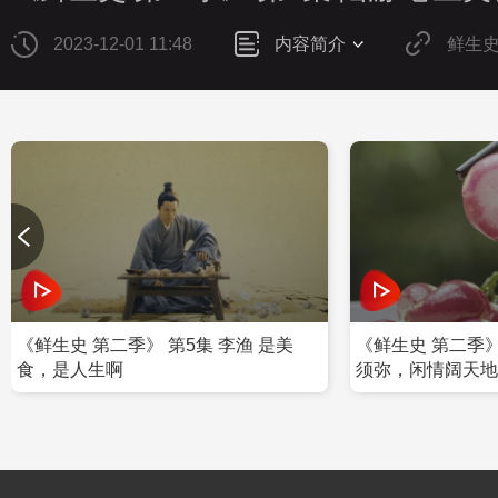
2023-12-01 11:48
内容简介
鲜生
《鲜生史 第二季》 第5集 李渔 是美
《鲜生史 第二季》
食，是人生啊
须弥，闲情阔天地