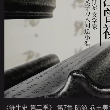
财经
教育
乡村振兴
生态环境
一带一路
央博
大国智造
大国展会
大国保险
云顶对话
云起
CCTV.节目官网
直播
节目单
栏目
片库
热播
《鲜生史 第二季》 第7集 陆游 卷王