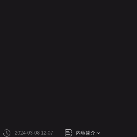
财经
教育
乡村振兴
生态环境
一带一路
央博
大国智造
大国展会
大国保险
云顶对话
云起
CCTV.节目官网
直播
节目单
栏目
片库
热播
2024-03-08 12:07
内容简介