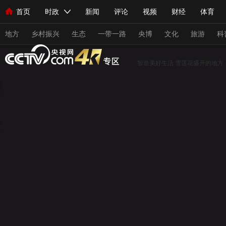
首页
时政
新闻
评论
视频
财经
体育
人民领袖习近平
直播
海外频道
片库
iPanda
栏目大全
联播+
English
中国领导人
节目单
Монгол
听音
央视快评
微视频
习式妙语
主持人
地方
乡村振兴
生态
一带一路
央博
文化
旅游
科
智造美好生活
雪莲花盛开的地方
总台春晚
网络春晚
共产党员网
秧纪录
纪录片网
新闻
国内
国际
评论
经济
军事
科技
人民领袖习近平
联播+
热解读
天天学习
习式妙
视频
小央视频
小央直播
直播中国
熊猫频道
现场
前线
比划
快看
蓝海中国
新兵请入列
体育
直播
竞猜
2026年世界杯
2026年冬奥会
VIP会员
CCTV奥林匹克频道
生活体育大会
体育江湖