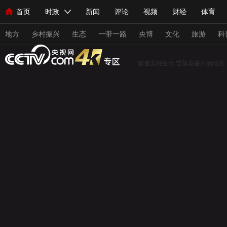
首页
时政
新闻
评论
视频
财经
体育
人民领袖习近平
直播
海外频道
片库
iPanda
栏目大全
联播+
English
中国领导人
节目单
Монгол
听音
央视快评
微视频
习式妙语
主持人
地方
乡村振兴
生态
一带一路
央博
文化
旅游
科
智造美好生活
雪莲花盛开的地方
总台春晚
网络春晚
共产党员网
秧纪录
纪录片网
新闻
国内
国际
评论
经济
军事
科技
人民领袖习近平
联播+
热解读
天天学习
习式妙
视频
小央视频
小央直播
直播中国
熊猫频道
现场
前线
比划
快看
蓝海中国
新兵请入列
体育
直播
竞猜
2026年世界杯
2026年冬奥会
VIP会员
CCTV奥林匹克频道
生活体育大会
体育江湖