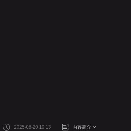
财经
教育
乡村振兴
生态环境
一带一路
央博
大国智造
大国展会
大国保险
云顶对话
云起
CCTV.节目官网
直播
节目单
栏目
片库
热播
2025-08-20 19:13
内容简介