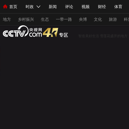
首页
时政
新闻
评论
视频
财经
体育
人民领袖习近平
直播
海外频道
片库
iPanda
栏目大全
联播+
English
中国领导人
节目单
Монгол
听音
央视快评
微视频
习式妙语
主持人
地方
乡村振兴
生态
一带一路
央博
文化
旅游
科
智造美好生活
雪莲花盛开的地方
总台春晚
网络春晚
共产党员网
秧纪录
纪录片网
新闻
国内
国际
评论
经济
军事
科技
人民领袖习近平
联播+
热解读
天天学习
习式妙
视频
小央视频
小央直播
直播中国
熊猫频道
现场
前线
比划
快看
蓝海中国
新兵请入列
体育
直播
竞猜
2026年世界杯
2026年冬奥会
VIP会员
CCTV奥林匹克频道
生活体育大会
体育江湖