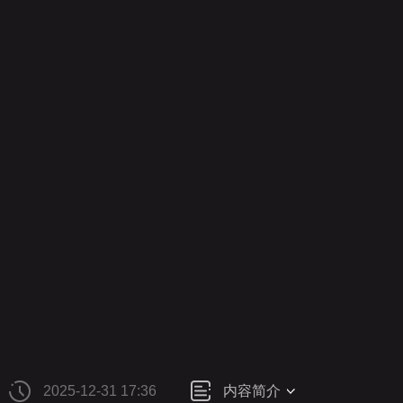
财经
教育
乡村振兴
生态环境
一带一路
央博
大国智造
大国展会
大国保险
云顶对话
云起
CCTV.节目官网
直播
节目单
栏目
片库
热播
2025-12-31 17:36
内容简介