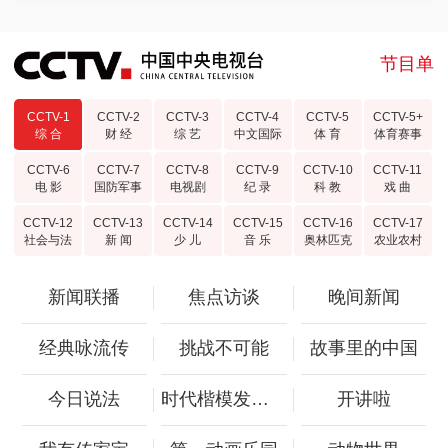
节目单
CCTV-1
CCTV-2
CCTV-3
CCTV-4
CCTV-5
CCTV-5+
综 合
财 经
综 艺
中文国际
体 育
体育赛事
CCTV-6
CCTV-7
CCTV-8
CCTV-9
CCTV-10
CCTV-11
电 影
国防军事
电视剧
纪 录
科 教
戏 曲
CCTV-12
CCTV-13
CCTV-14
CCTV-15
CCTV-16
CCTV-17
社会与法
新 闻
少 儿
音 乐
奥林匹克
农业农村
新闻联播
焦点访谈
晚间新闻
经典咏流传
挑战不可能
故事里的中国
今日说法
时代楷模发布厅
开讲啦