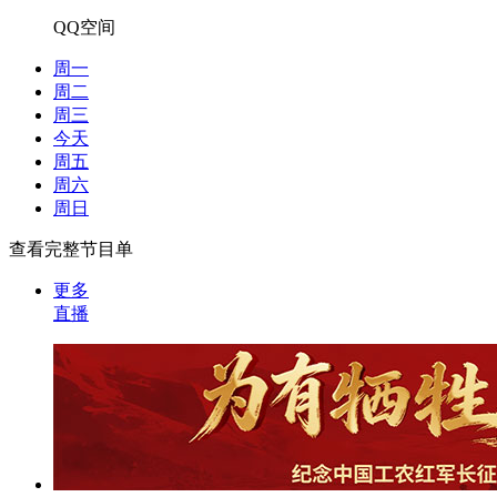
QQ空间
周一
周二
周三
今天
周五
周六
周日
查看完整节目单
更多
直播