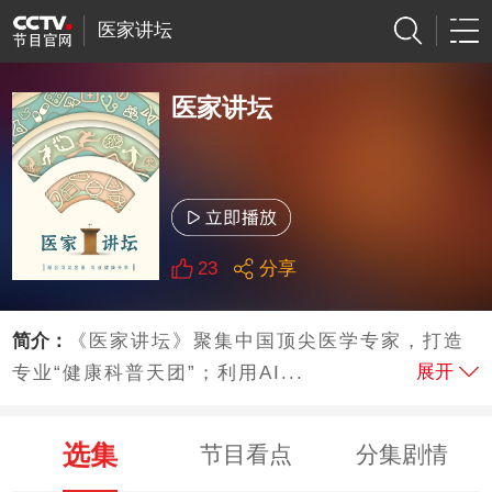
医家讲坛
医家讲坛
23
分享
简介：
《医家讲坛》聚集中国顶尖医学专家，打造
展开
专业“健康科普天团”；利用AI...
选集
节目看点
分集剧情