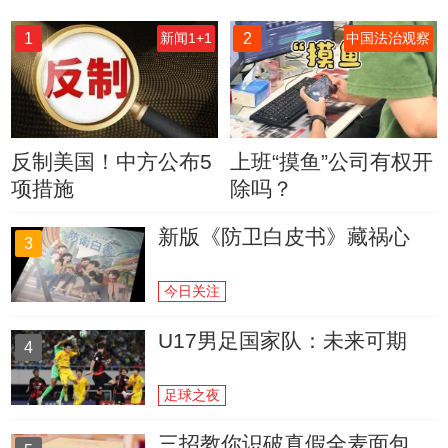
1
2
新闻1+1
中国法治观察
反制美国！中方公布5
上班“摸鱼”公司有权开
项措施
除吗？
新版《防卫白皮书》藏祸心
3
今日关注
U17男足国家队：未来可期
4
足球之夜
三招教你识破真假全麦面包