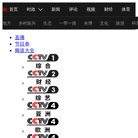
首页
时政
新闻
评论
视频
财经
体育
人民领袖习近平
直播
海外频道
片库
iPanda
栏目大全
联播+
English
中国领导人
节目单
Монгол
听音
央视快评
微视频
习式妙语
主持人
地方
乡村振兴
生态
一带一路
央博
文化
旅游
科
直播
总台春晚
节目单
网络春晚
共产党员网
秧纪录
纪录片网
频道大全
新闻
国内
国际
评论
经济
军事
科技
法
人民领袖习近平
联播+
热解读
天天学习
习式妙语
视频
小央视频
小央直播
直播中国
熊猫频道
V
现场
前线
比划
快看
蓝海中国
新兵请入列
体育
直播
竞猜
2026年世界杯
2026年冬奥会
C
VIP会员
CCTV奥林匹克频道
生活体育大会
体育江湖