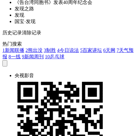
《告台湾同胞书》
发
表40周年纪念会
发
现之路
发
现
国宝·
发
现
历史记录
清除记录
热门搜索
1
新闻联播
2
熊出没
3
制胜
4
今日说法
5
百家讲坛
6
天网
7
天气预
报
8
一线
9
新闻周刊
10
乒乓球
央视影音