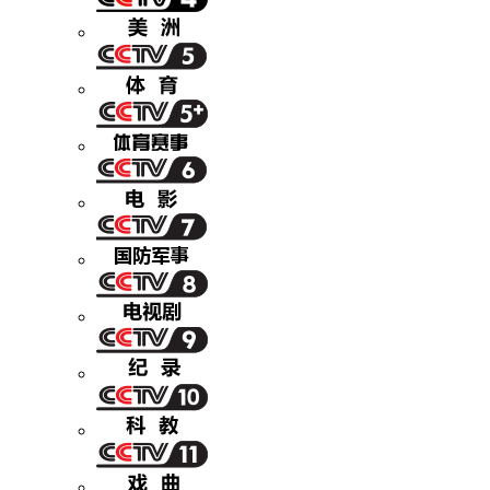
财经
教育
乡村振兴
生态环境
一带一路
央博
大国智造
大国展会
大国保险
云顶对话
云起
超
CCTV.节目官网
直播
节目单
栏目
片库
热播榜