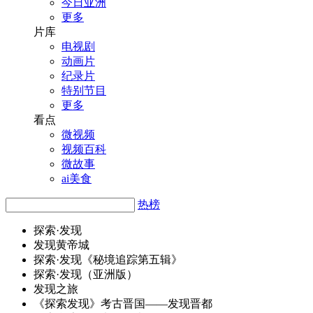
今日亚洲
更多
片库
电视剧
动画片
纪录片
特别节目
更多
看点
微视频
视频百科
微故事
ai美食
热榜
探索·
发
现
发
现黄帝城
探索·
发
现《秘境追踪第五辑》
探索·
发
现（亚洲版）
发
现之旅
《探索
发
现》考古晋国——
发
现晋都