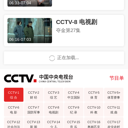
06:33
-
07:04
CCTV-8 电视剧
夺金第27集
06:16
-
07:03
正在加载...
节目单
CCTV-1
CCTV-2
CCTV-3
CCTV-4
CCTV-5
CCTV-5+
综 合
财 经
综 艺
中文国际
体 育
体育赛事
CCTV-6
CCTV-7
CCTV-8
CCTV-9
CCTV-10
CCTV-11
电 影
国防军事
电视剧
纪 录
科 教
戏 曲
CCTV-12
CCTV-13
CCTV-14
CCTV-15
CCTV-16
CCTV-17
社会与法
新 闻
少 儿
音 乐
奥林匹克
农业农村