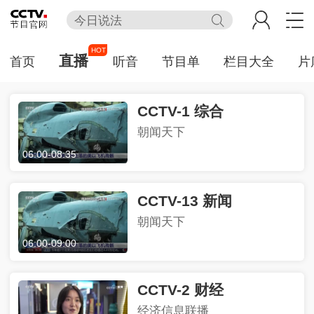
今日说法
百家讲坛
HOT
直播
首页
听音
节目单
栏目大全
片
天网
新闻联播
CCTV-1 综合
熊出没
朝闻天下
制胜
06:00
-
08:35
CCTV-13 新闻
朝闻天下
06:00
-
09:00
CCTV-2 财经
经济信息联播