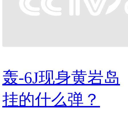
轰-6J现身黄岩岛
挂的什么弹？