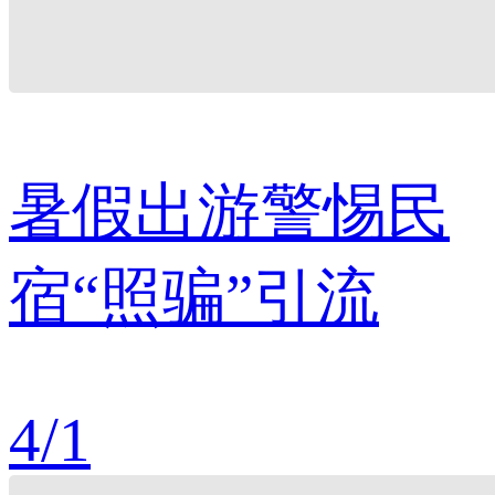
暑假出游警惕民
宿“照骗”引流
4
/
1