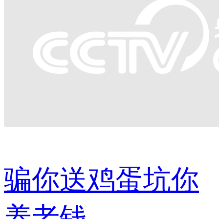
骗你送鸡蛋坑你
养老钱