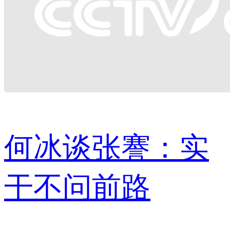
何冰谈张謇：实
干不问前路