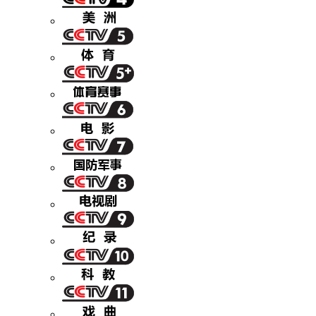
财经
教育
乡村振兴
生态环境
一带一路
央博
大国智造
大国展会
大国保险
云顶对话
云起
超
CCTV.节目官网
直播
节目单
栏目
片库
热播榜