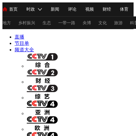
首页
时政
新闻
评论
视频
财经
体育
人民领袖习近平
直播
海外频道
片库
iPanda
栏目大全
联播+
English
中国领导人
节目单
Монгол
听音
央视快评
微视频
习式妙语
主持人
地方
乡村振兴
生态
一带一路
央博
文化
旅游
科
直播
总台春晚
节目单
网络春晚
共产党员网
秧纪录
纪录片网
频道大全
新闻
国内
国际
评论
经济
军事
科技
法
人民领袖习近平
联播+
热解读
天天学习
习式妙语
视频
小央视频
小央直播
直播中国
熊猫频道
V
现场
前线
比划
快看
蓝海中国
新兵请入列
体育
直播
竞猜
2026年世界杯
2026年冬奥会
C
VIP会员
CCTV奥林匹克频道
生活体育大会
体育江湖