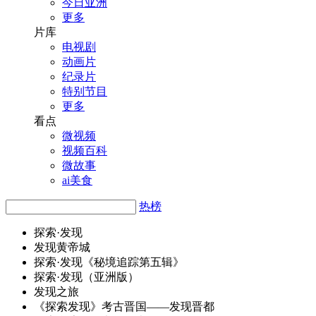
今日亚洲
更多
片库
电视剧
动画片
纪录片
特别节目
更多
看点
微视频
视频百科
微故事
ai美食
热榜
探索·
发
现
发
现黄帝城
探索·
发
现《秘境追踪第五辑》
探索·
发
现（亚洲版）
发
现之旅
《探索
发
现》考古晋国——
发
现晋都