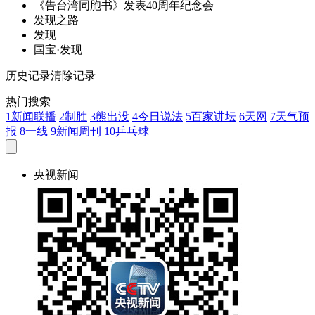
《告台湾同胞书》
发
表40周年纪念会
发
现之路
发
现
国宝·
发
现
历史记录
清除记录
热门搜索
1
新闻联播
2
制胜
3
熊出没
4
今日说法
5
百家讲坛
6
天网
7
天气预
报
8
一线
9
新闻周刊
10
乒乓球
央视新闻