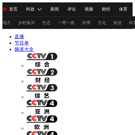
首页
时政
新闻
评论
视频
财经
体育
人民领袖习近平
直播
海外频道
片库
iPanda
栏目大全
联播+
English
中国领导人
节目单
Монгол
听音
央视快评
微视频
习式妙语
主持人
地方
乡村振兴
生态
一带一路
央博
文化
旅游
科
直播
总台春晚
节目单
网络春晚
共产党员网
秧纪录
纪录片网
频道大全
新闻
国内
国际
评论
经济
军事
科技
法
人民领袖习近平
联播+
热解读
天天学习
习式妙语
视频
小央视频
小央直播
直播中国
熊猫频道
V
现场
前线
比划
快看
蓝海中国
新兵请入列
体育
直播
竞猜
2026年世界杯
2026年冬奥会
C
VIP会员
CCTV奥林匹克频道
生活体育大会
体育江湖