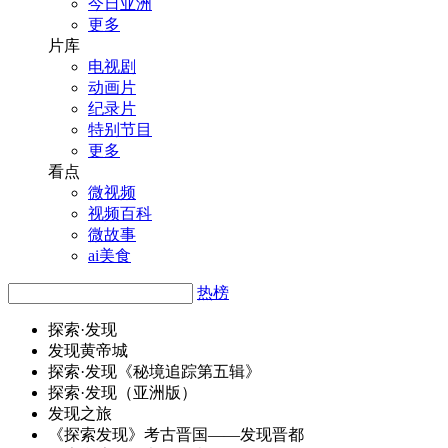
今日亚洲
更多
片库
电视剧
动画片
纪录片
特别节目
更多
看点
微视频
视频百科
微故事
ai美食
热榜
探索·
发
现
发
现黄帝城
探索·
发
现《秘境追踪第五辑》
探索·
发
现（亚洲版）
发
现之旅
《探索
发
现》考古晋国——
发
现晋都