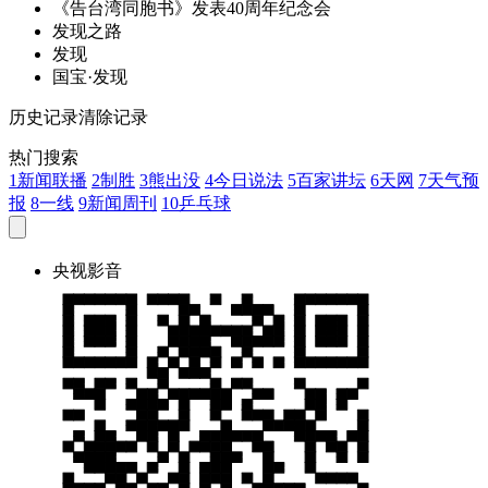
《告台湾同胞书》
发
表40周年纪念会
发
现之路
发
现
国宝·
发
现
历史记录
清除记录
热门搜索
1
新闻联播
2
制胜
3
熊出没
4
今日说法
5
百家讲坛
6
天网
7
天气预
报
8
一线
9
新闻周刊
10
乒乓球
央视影音