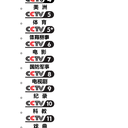
财经
教育
乡村振兴
生态环境
一带一路
央博
大国智造
大国展会
大国保险
云顶对话
云起
超
CCTV.节目官网
直播
节目单
栏目
片库
热播榜